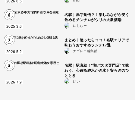
Nagi
2026.8.5
6
名駅｜赤字覚悟？！楽しみながら安く
飲めるチンチロがウリの大衆酒場
にしむー
2025.3.6
7
まとめ｜迷ったらココ！名駅エリアで
味わうおすすめランチ17選
ナゴレコ編集部
2026.5.2
8
名駅｜駅直結！“和パスタ専門店”で味
わう、心躍る純氷かき氷と安らぎのひ
ととき
ひい
2026.7.9