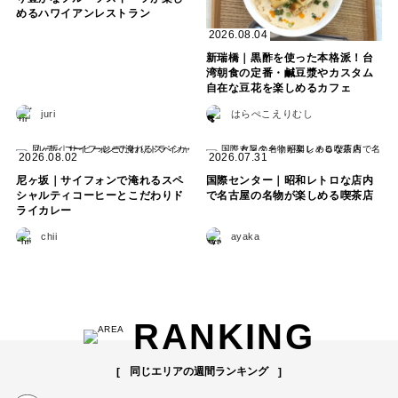
めるハワイアンレストラン
2026.08.04
新瑞橋｜黒酢を使った本格派！台
湾朝食の定番・鹹豆漿やカスタム
自在な豆花を楽しめるカフェ
juri
はらぺこえりむし
2026.08.02
2026.07.31
尼ヶ坂｜サイフォンで淹れるスペ
国際センター｜昭和レトロな店内
シャルティコーヒーとこだわりド
で名古屋の名物が楽しめる喫茶店
ライカレー
chii
ayaka
RANKING
同じエリアの週間ランキング