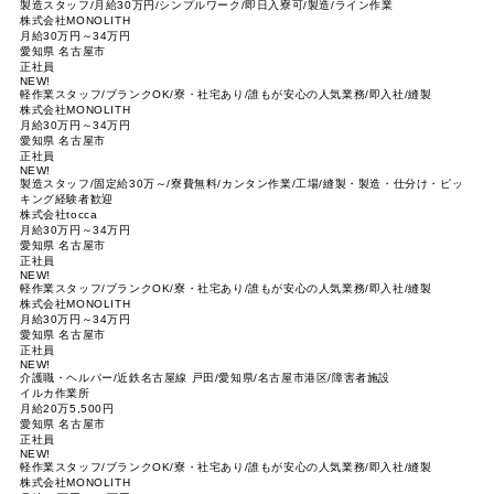
製造スタッフ/月給30万円/シンプルワーク/即日入寮可/製造/ライン作業
株式会社MONOLITH
月給30万円～34万円
愛知県 名古屋市
正社員
NEW!
軽作業スタッフ/ブランクOK/寮・社宅あり/誰もが安心の人気業務/即入社/縫製
株式会社MONOLITH
月給30万円～34万円
愛知県 名古屋市
正社員
NEW!
製造スタッフ/固定給30万～/寮費無料/カンタン作業/工場/縫製・製造・仕分け・ピッ
キング経験者歓迎
株式会社tocca
月給30万円～34万円
愛知県 名古屋市
正社員
NEW!
軽作業スタッフ/ブランクOK/寮・社宅あり/誰もが安心の人気業務/即入社/縫製
株式会社MONOLITH
月給30万円～34万円
愛知県 名古屋市
正社員
NEW!
介護職・ヘルパー/近鉄名古屋線 戸田/愛知県/名古屋市港区/障害者施設
イルカ作業所
月給20万5,500円
愛知県 名古屋市
正社員
NEW!
軽作業スタッフ/ブランクOK/寮・社宅あり/誰もが安心の人気業務/即入社/縫製
株式会社MONOLITH