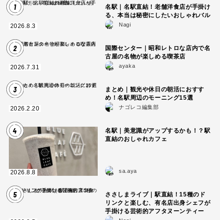
1
名駅｜名駅直結！老舗洋食店が手掛け
る、本当は秘密にしたいおしゃれバル
Nagi
2026.8.3
2
国際センター｜昭和レトロな店内で名
古屋の名物が楽しめる喫茶店
ayaka
2026.7.31
3
まとめ｜観光や休日の朝活におすす
め！名駅周辺のモーニング15選
ナゴレコ編集部
2026.2.20
4
名駅｜美意識がアップするかも！？駅
直結のおしゃれカフェ
sa.aya
2026.8.8
5
ささしまライブ｜駅直結！15種のド
リンクと楽しむ、有名店出身シェフが
手掛ける芸術的アフタヌーンティー