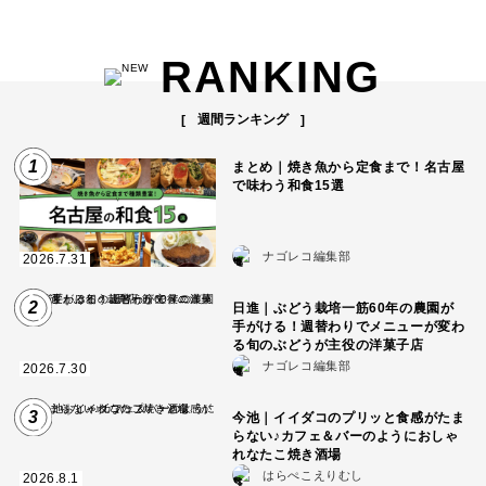
RANKING
週間ランキング
1
まとめ｜焼き魚から定食まで！名古屋
で味わう和食15選
ナゴレコ編集部
2026.7.31
2
日進｜ぶどう栽培一筋60年の農園が
手がける！週替わりでメニューが変わ
る旬のぶどうが主役の洋菓子店
ナゴレコ編集部
2026.7.30
3
今池｜イイダコのプリッと食感がたま
らない♪カフェ＆バーのようにおしゃ
れなたこ焼き酒場
はらぺこえりむし
2026.8.1