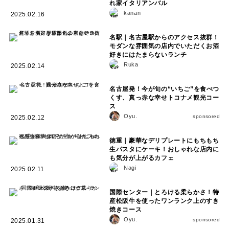
れ家イタリアンバル
kanan
2025.02.16
名駅｜名古屋駅からのアクセス抜群！
モダンな雰囲気の店内でいただくお酒
好きにはたまらないランチ
Ruka
2025.02.14
名古屋発！今が旬の“いちご”を食べつ
くす、真っ赤な幸せトコナメ観光コー
ス
Oyu.
sponsored
2025.02.12
徳重｜豪華なデリプレートにもちもち
生パスタにケーキ！おしゃれな店内に
も気分が上がるカフェ
Nagi
2025.02.11
国際センター｜とろける柔らかさ！特
産松阪牛を使ったワンランク上のすき
焼きコース
Oyu.
sponsored
2025.01.31