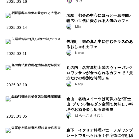
うみ
2025.03.16
名駅｜都会の中心にほっと一息空間♪
幅広い世代に愛される人気のカフェ
Miu
2025.03.14
矢場町｜栄の真ん中に佇むテラスのあ
るおしゃれカフェ
Nene
2025.03.11
丸の内｜名古屋初上陸のヴィーガンク
ロワッサンが食べられるカフェで「貴
方だけの特別な時間」を
Nagi
2025.03.10
金山｜名物スイーツは高弾力な“富士
山”プリン♪和モダン空間で美味しい料
理やお酒を楽しめる居酒屋
はらぺこえりむし
2025.03.05
森下｜イタリア料理パニーノがワンプ
レートで食べられる！住宅街に佇む隠