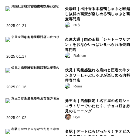
矢場町｜出汁香る本格鴨しゃぶと喉越
し抜群の蕎麦が楽しめる鴨しゃぶと蕎
麦専門店
ゆう
2025.01.21
久屋大通｜肉の王様「シャトーブリア
ン」をおなかいっぱい食べられる焼肉
専門店
RaNran
2025.01.17
伏見｜高級感溢れる店内と圧巻の牛タ
ンタワーしゃぶしゃぶが楽しめる肉料
理専門店
Remi
2025.01.16
覚王山｜店舗限定！名古屋の名店ショ
コラトリーでいただく、チョコ好き必
見のモーニング
Oyu.
2025.01.02
名駅｜デートにもぴったり！ネオビス