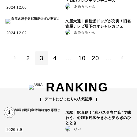
トロのフレンチランチコース
あめろちゃん
2024.12.06
久屋大通｜個性派ドッグが充実！旧名
古屋テレビ塔下のオシャレカフェ
あめろちゃん
2024.12.02
2
3
4
...
10
20
...
RANKING
デートにぴったりの人気記事
1
名駅｜駅直結！“和パスタ専門店”で味
わう、心躍る純氷かき氷と安らぎのひ
ととき
ひい
2026.7.9