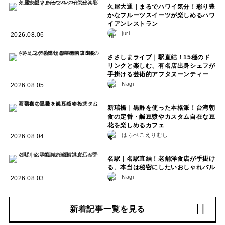
久屋大通｜まるでハワイ気分！彩り豊
かなフルーツスイーツが楽しめるハワ
イアンレストラン
juri
2026.08.06
ささしまライブ｜駅直結！15種のド
リンクと楽しむ、有名店出身シェフが
手掛ける芸術的アフタヌーンティー
Nagi
2026.08.05
新瑞橋｜黒酢を使った本格派！台湾朝
食の定番・鹹豆漿やカスタム自在な豆
花を楽しめるカフェ
はらぺこえりむし
2026.08.04
名駅｜名駅直結！老舗洋食店が手掛け
る、本当は秘密にしたいおしゃれバル
Nagi
2026.08.03
新着記事一覧を見る