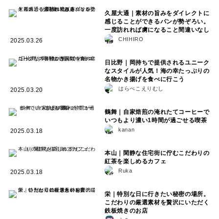
久屋大通｜素材の旨みをダイレクトに
感じることができるパンが勢ぞろい。
一度訪れれば虜になること間違いなし
CHIHIRO
2025.03.26
日比野｜岡持ちで提供されるユニーク
なスタイルが人気！海の幸たっぷりの
名物かき揚げを食べに行こう
はらぺこえりむし
2025.03.20
鶴舞｜自家焙煎の淹れたてコーヒーで
いつもより濃い1時間が過ごせる喫茶
kanan
2025.03.18
本山｜閑静な住宅街に佇むこだわりの
紅茶を楽しめるカフェ
Ruka
2025.03.18
栄｜特別な日に行きたい秘密の場所。
こだわりの厳選素材を贅沢にいただく
鉄板焼きのお店