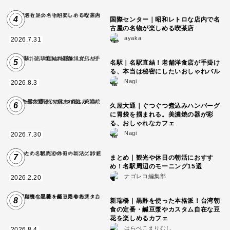
4
国際センター｜昭和レトロな店内で名
古屋の名物が楽しめる喫茶店
ayaka
2026.7.31
5
名駅｜名駅直結！老舗洋食店が手掛け
る、本当は秘密にしたいおしゃれバル
Nagi
2026.8.3
6
久屋大通｜ぐつぐつ煮込みハンバーグ
に胃袋を掴まれる。美濃焼の器が彩
る、おしゃれなカフェ
Nagi
2026.7.30
7
まとめ｜観光や休日の朝活におすす
め！名駅周辺のモーニング15選
ナゴレコ編集部
2026.2.20
8
新瑞橋｜黒酢を使った本格派！台湾朝
食の定番・鹹豆漿やカスタム自在な豆
花を楽しめるカフェ
はらぺこえりむし
2026.8.4