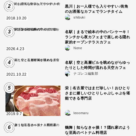
2
黒川｜お一人様でも入りやすい♪街角
のお洒落なカフェでランチタイム
shibuki
2018.10.20
3
名駅｜まるで絵本の中のパンケーキ！
ランチから夜カフェまで楽しめる隠れ
家的オープンテラスカフェ
Nene
2026.4.23
4
名駅｜空と高層ビルを眺めながらゆっ
たりとした時間が流れる天空カフェ
ナゴレコ編集部
2021.10.22
5
栄｜名古屋ではまだ珍しい！おひとり
さまに嬉しいひとりしゃぶしゃぶを堪
能できる専門店
leoomaru
2019.9.7
6
鶴舞｜知らなきゃ損！？隠れ家のよう
な至高のベトナム料理店