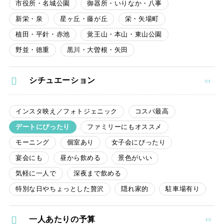
市役所・名城公園
御器所・いりなか・八事
新栄・泉
星ヶ丘・藤が丘
栄・矢場町
植田・平針・赤池
覚王山・本山・東山公園
野並・徳重
黒川・大曽根・矢田
シチュエーション
インスタ映え／フォトジェニック
コスパ最高
デートにぴったり
ファミリーにもオススメ
モーニング
個室あり
女子会にぴったり
宴会にも
昼から飲める
景色がいい
気軽に一人で
深夜まで飲める
特別な日やちょっとした贅沢
隠れ家的
駐車場有り
一人あたりの予算