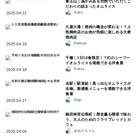
覚王山｜温かみある空間でいただくこ
だわりの詰まったオムライス
Ruka
2025.04.21
久屋大通｜焼肉の概念が変わる！？人
気精肉店のお肉が気軽に楽しめる大衆
焼肉店
RaNran
2025.04.19
千種｜1日10食限定！？幻のシーフー
ドオムライスを堪能できる洋食屋
Rokky
2025.04.18
名駅｜駅直結！真っ白なオムライスが
名物。新感覚メニューを堪能できる洋
食屋
Nagi
2025.04.17
熱田神宮伝馬町｜歴史薫る喫茶で味わ
う、大人のためのフライブレッドとカ
フェ
あめろちゃん
2025.04.04