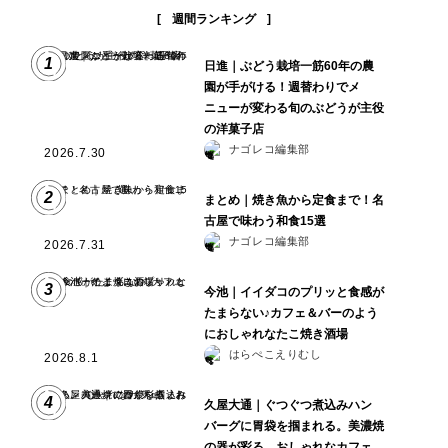
週間ランキング
1
日進｜ぶどう栽培一筋60年の農
園が手がける！週替わりでメ
ニューが変わる旬のぶどうが主役
の洋菓子店
ナゴレコ編集部
2026.7.30
2
まとめ｜焼き魚から定食まで！名
古屋で味わう和食15選
ナゴレコ編集部
2026.7.31
3
今池｜イイダコのプリッと食感が
たまらない♪カフェ＆バーのよう
におしゃれなたこ焼き酒場
はらぺこえりむし
2026.8.1
4
久屋大通｜ぐつぐつ煮込みハン
バーグに胃袋を掴まれる。美濃焼
の器が彩る、おしゃれなカフェ