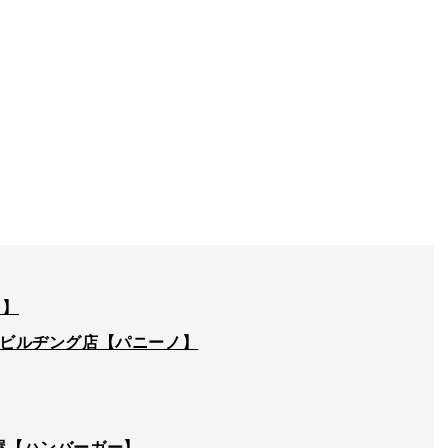
ト】
大名古屋ビルヂング店【パニーノ】
名古屋【ハンバーガー】