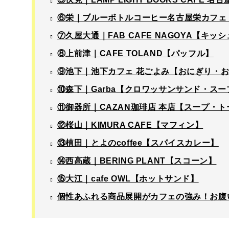
⑥栄｜ブルーボトルコーヒー名古屋栄カフェ
⑦久屋大通｜FAB CAFE NAGOYA【キッ
⑧上前津｜CAFE TOLAND【パッフル】
⑨池下｜池下カフェ 花ごよみ【おにぎり・
⑩森下｜Garba【クロワッサンサンド・スー
⑪御器所｜CAZAN珈琲店 本店【スープ・
⑫桜山｜KIMURA CAFE【マフィン】
⑬植田｜とよのcoffee【スパイスカレー】
⑭西高蔵｜BERING PLANT【スコーン】
⑮大江｜cafe OWL【ホットサンド】
個性あふれる商品展開がカフェの強み！お腹