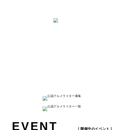
と は
ナゴレコはその名の通り、
名古屋人が本当に美味しい名古屋のお店を
紹介する
キュレーションメディアです。
詳しく見る
EVENT
[ 開催中のイベント ]