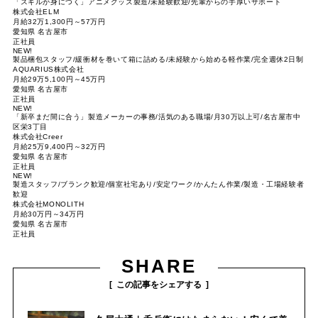
「スキルが身につく」アニメグッズ製造/未経験歓迎/先輩からの手厚いサポート
株式会社ELM
月給32万1,300円～57万円
愛知県 名古屋市
正社員
NEW!
製品梱包スタッフ/緩衝材を巻いて箱に詰める/未経験から始める軽作業/完全週休2日制
AQUARIUS株式会社
月給29万5,100円～45万円
愛知県 名古屋市
正社員
NEW!
「新卒まだ間に合う」製造メーカーの事務/活気のある職場/月30万以上可/名古屋市中
区栄3丁目
株式会社Creer
月給25万9,400円～32万円
愛知県 名古屋市
正社員
NEW!
製造スタッフ/ブランク歓迎/個室社宅あり/安定ワーク/かんたん作業/製造・工場経験者
歓迎
株式会社MONOLITH
月給30万円～34万円
愛知県 名古屋市
正社員
SHARE
この記事をシェアする