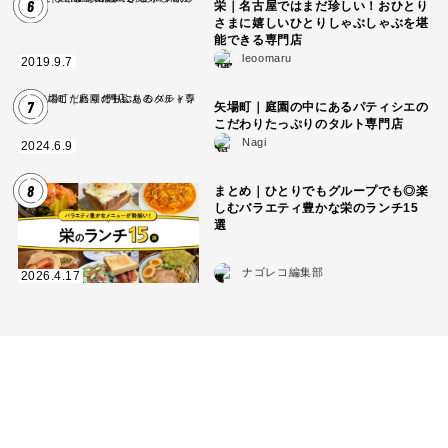
6
栄｜名古屋ではまだ珍しい！おひとり
さまに嬉しいひとりしゃぶしゃぶを堪
能できる専門店
leoomaru
2019.9.7
7
矢場町｜庭園の中にあるパティシエの
こだわりたっぷりのタルト専門店
Nagi
2024.6.9
8
まとめ｜ひとりでもグループでも◎楽
しむバラエティ豊かな栄のランチ15
選
ナゴレコ編集部
2026.4.17