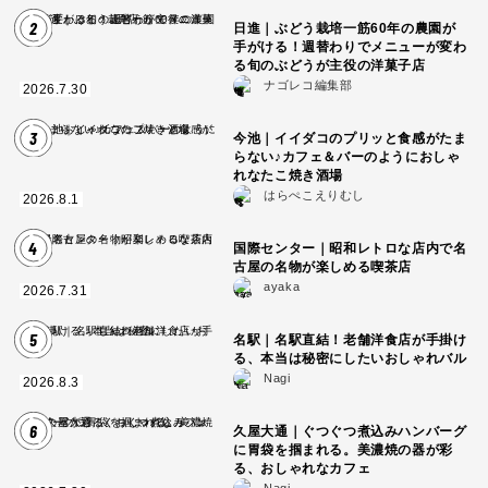
2
日進｜ぶどう栽培一筋60年の農園が
手がける！週替わりでメニューが変わ
る旬のぶどうが主役の洋菓子店
ナゴレコ編集部
2026.7.30
3
今池｜イイダコのプリッと食感がたま
らない♪カフェ＆バーのようにおしゃ
れなたこ焼き酒場
はらぺこえりむし
2026.8.1
4
国際センター｜昭和レトロな店内で名
古屋の名物が楽しめる喫茶店
ayaka
2026.7.31
5
名駅｜名駅直結！老舗洋食店が手掛け
る、本当は秘密にしたいおしゃれバル
Nagi
2026.8.3
6
久屋大通｜ぐつぐつ煮込みハンバーグ
に胃袋を掴まれる。美濃焼の器が彩
る、おしゃれなカフェ