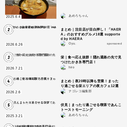
あめろちゃん
2025.6.4
2
まとめ｜注目店が目白押し！「HAER
A」のおすすめグルメ18選 supporte
d by HAERA
Oyu.
sponsored
2026.6.26
3
栄｜食べ応え抜群！隠れ通路の先で見
つけたかき氷専門店！
hiro
2026.7.21
4
まとめ｜夜20時以降も営業！まった
り過ごせる栄エリアの夜カフェ12選
ナゴレコ編集部
2026.2.6
5
伏見｜まったり過ごせる喫茶であんこ
トーストモーニング
あめろちゃん
2025.3.21