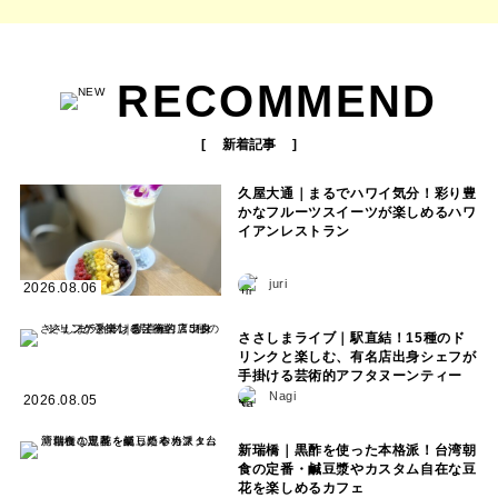
RECOMMEND
新着記事
久屋大通｜まるでハワイ気分！彩り豊
かなフルーツスイーツが楽しめるハワ
イアンレストラン
juri
2026.08.06
ささしまライブ｜駅直結！15種のド
リンクと楽しむ、有名店出身シェフが
手掛ける芸術的アフタヌーンティー
Nagi
2026.08.05
新瑞橋｜黒酢を使った本格派！台湾朝
食の定番・鹹豆漿やカスタム自在な豆
花を楽しめるカフェ