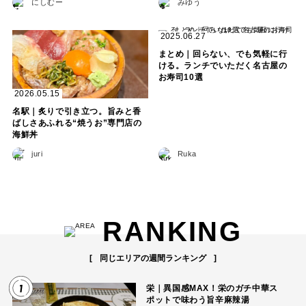
にしむー
みゆう
2025.06.27
まとめ｜回らない、でも気軽に行
ける。ランチでいただく名古屋の
お寿司10選
2026.05.15
名駅｜炙りで引き立つ。旨みと香
ばしさあふれる“焼うお”専門店の
海鮮丼
juri
Ruka
RANKING
同じエリアの週間ランキング
1
栄｜異国感MAX！栄のガチ中華ス
ポットで味わう旨辛麻辣湯