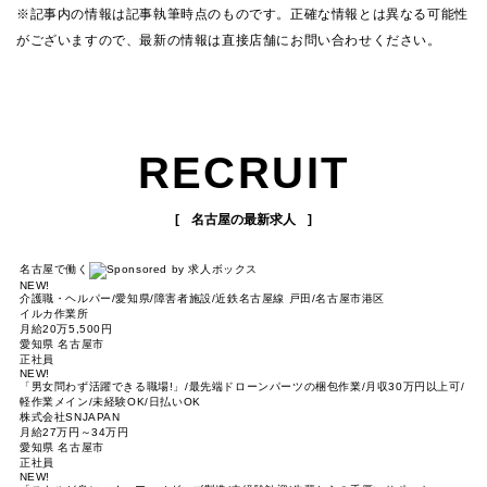
※記事内の情報は記事執筆時点のものです。正確な情報とは異なる可能性
がございますので、最新の情報は直接店舗にお問い合わせください。
RECRUIT
名古屋の最新求人
名古屋で働く
NEW!
介護職・ヘルパー/愛知県/障害者施設/近鉄名古屋線 戸田/名古屋市港区
イルカ作業所
月給20万5,500円
愛知県 名古屋市
正社員
NEW!
「男女問わず活躍できる職場!」/最先端ドローンパーツの梱包作業/月収30万円以上可/
軽作業メイン/未経験OK/日払いOK
株式会社SNJAPAN
月給27万円～34万円
愛知県 名古屋市
正社員
NEW!