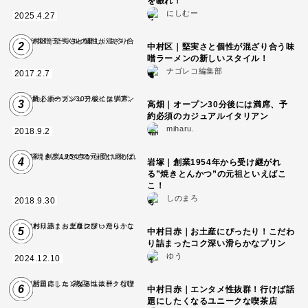
を啜れ！
にしむー
2025.4.27
2
中村区｜堅実さと個性が混ざり合う味
噌ラーメンの新しいスタイル！
ナゴレコ編集部
2017.2.7
3
高畑｜オープン30分後には満席、予
約必須のカジュアルイタリアン
miharu.
2018.9.2
4
岩塚｜創業1954年から受け継がれ
る”焼きとんかつ”の元祖といえばこ
こ！
しのまろ
2018.9.30
5
中村日赤｜お土産にぴったり！こだわ
り詰まったコク深い滑らかなプリン
ゆう
2024.12.10
6
中村日赤｜エンタメ性抜群！行けば話
題にしたくなるユニークな喫茶店