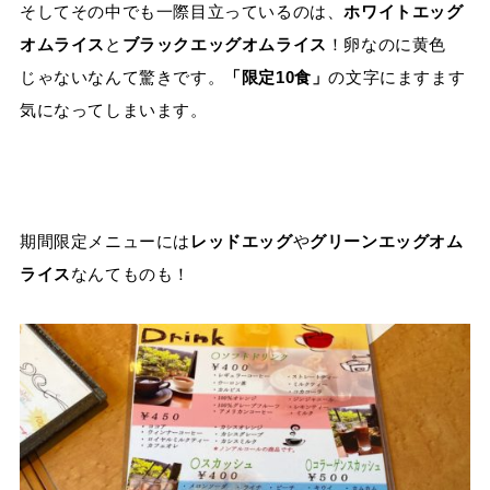
そしてその中でも一際目立っているのは、
ホワイトエッグ
オムライス
と
ブラックエッグオムライス
！卵なのに黄色
じゃないなんて驚きです。
「限定10食」
の文字にますます
気になってしまいます。
期間限定メニューには
レッドエッグ
や
グリーンエッグオム
ライス
なんてものも！