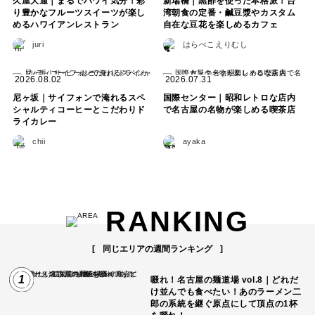
久屋大通｜まるでハワイ気分！彩
新瑞橋｜黒酢を使った本格派！台
り豊かなフルーツスイーツが楽し
湾朝食の定番・鹹豆漿やカスタム
めるハワイアンレストラン
自在な豆花を楽しめるカフェ
juri
はらぺこえりむし
2026.08.02
2026.07.31
尼ヶ坂｜サイフォンで淹れるスペ
国際センター｜昭和レトロな店内
シャルティコーヒーとこだわりド
で名古屋の名物が楽しめる喫茶店
ライカレー
chii
ayaka
RANKING
同じエリアの週間ランキング
1
啜れ！名古屋の麺道場 vol.8｜どれだ
け並んでも食べたい！あのラーメン二
郎の系統を継ぐ原点にして頂点の1杯