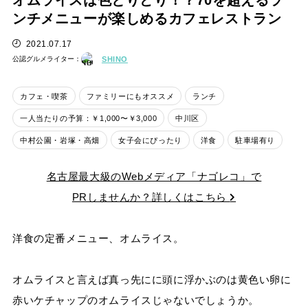
オムライスは色とりどり！？70を超えるラ
ンチメニューが楽しめるカフェレストラン
2021.07.17
公認グルメライター：
SHINO
カフェ・喫茶
ファミリーにもオススメ
ランチ
一人当たりの予算：￥1,000〜￥3,000
中川区
中村公園・岩塚・高畑
女子会にぴったり
洋食
駐車場有り
名古屋最大級のWebメディア「ナゴレコ」で
PRしませんか？詳しくはこちら
洋食の定番メニュー、オムライス。
オムライスと言えば真っ先にに頭に浮かぶのは黄色い卵に
赤いケチャップのオムライスじゃないでしょうか。