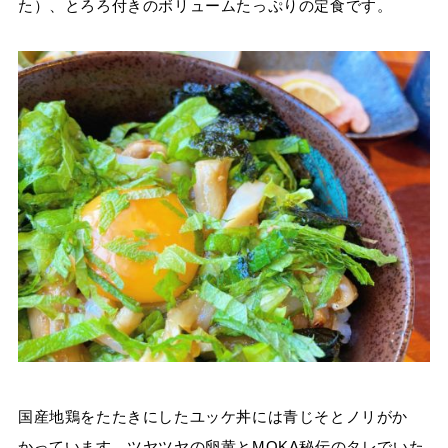
た）、とろろ付きのボリュームたっぷりの定食です。
国産地鶏をたたきにしたユッケ丼には青じそとノリがか
かっています。ツヤツヤの卵黄とMOKA秘伝のタレでいた