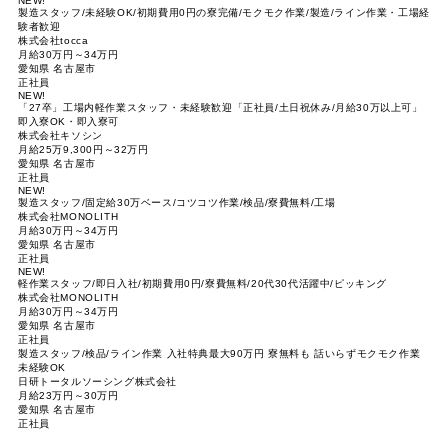
NEW!
製造スタッフ/未経験OK/初期費用0円の寮完備/モクモク作業/製造/ライン作業・工場経
験者歓迎
株式会社tocca
月給30万円～34万円
愛知県 名古屋市
正社員
NEW!
「27卒」工場内軽作業スタッフ・未経験歓迎「正社員/土日祝休み/月給30万以上可」
即入寮OK・即入寮可
株式会社キソシン
月給25万9,300円～32万円
愛知県 名古屋市
正社員
NEW!
製造スタッフ/固定給30万ベース/コツコツ作業/検品/寮費無料/工場
株式会社MONOLITH
月給30万円～34万円
愛知県 名古屋市
正社員
NEW!
軽作業スタッフ/即日入社/初期費用0円/寮費無料/20代30代活躍中/ピッキング
株式会社MONOLITH
月給30万円～34万円
愛知県 名古屋市
正社員
製造スタッフ/検品/ライン作業 入社特典最大90万円 寮無料も 話いらずモクモク作業
未経験OK
日研トータルソーシング株式会社
月給23万円～30万円
愛知県 名古屋市
正社員