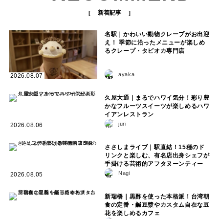
新着記事
名駅｜かわいい動物クレープがお出迎
え！ 季節に沿ったメニューが楽しめ
るクレープ・タピオカ専門店
ayaka
2026.08.07
久屋大通｜まるでハワイ気分！彩り豊
かなフルーツスイーツが楽しめるハワ
イアンレストラン
juri
2026.08.06
ささしまライブ｜駅直結！15種のド
リンクと楽しむ、有名店出身シェフが
手掛ける芸術的アフタヌーンティー
Nagi
2026.08.05
新瑞橋｜黒酢を使った本格派！台湾朝
食の定番・鹹豆漿やカスタム自在な豆
花を楽しめるカフェ