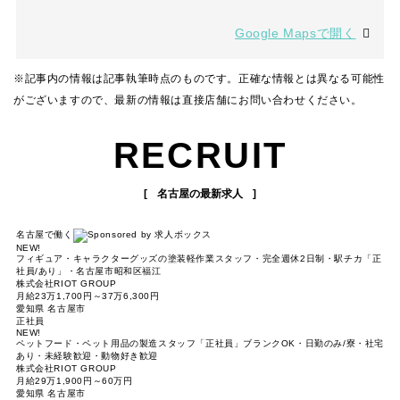
Google Mapsで開く
※記事内の情報は記事執筆時点のものです。正確な情報とは異なる可能性
がございますので、最新の情報は直接店舗にお問い合わせください。
RECRUIT
名古屋の最新求人
名古屋で働く
NEW!
フィギュア・キャラクターグッズの塗装軽作業スタッフ・完全週休2日制・駅チカ「正
社員/あり」・名古屋市昭和区福江
株式会社RIOT GROUP
月給23万1,700円～37万6,300円
愛知県 名古屋市
正社員
NEW!
ペットフード・ペット用品の製造スタッフ「正社員」ブランクOK・日勤のみ/寮・社宅
あり・未経験歓迎・動物好き歓迎
株式会社RIOT GROUP
月給29万1,900円～60万円
愛知県 名古屋市