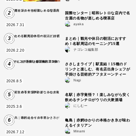
2
国際センター｜昭和レトロな店内で名
古屋の名物が楽しめる喫茶店
ayaka
2026.7.31
3
まとめ｜観光や休日の朝活におすす
め！名駅周辺のモーニング15選
ナゴレコ編集部
2026.2.20
4
ささしまライブ｜駅直結！15種のド
リンクと楽しむ、有名店出身シェフが
手掛ける芸術的アフタヌーンティー
Nagi
2026.8.5
5
名駅｜赤字覚悟？！楽しみながら安く
飲めるチンチロがウリの大衆酒場
にしむー
2025.3.6
6
亀島｜赤鰐ゆかりの本格かき氷が味わ
えるイタリアン
Minami
2026.7.12