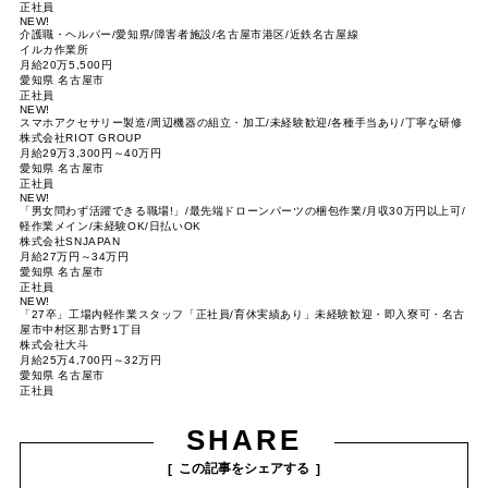
正社員
NEW!
介護職・ヘルパー/愛知県/障害者施設/名古屋市港区/近鉄名古屋線
イルカ作業所
月給20万5,500円
愛知県 名古屋市
正社員
NEW!
スマホアクセサリー製造/周辺機器の組立・加工/未経験歓迎/各種手当あり/丁寧な研修
株式会社RIOT GROUP
月給29万3,300円～40万円
愛知県 名古屋市
正社員
NEW!
「男女問わず活躍できる職場!」/最先端ドローンパーツの梱包作業/月収30万円以上可/
軽作業メイン/未経験OK/日払いOK
株式会社SNJAPAN
月給27万円～34万円
愛知県 名古屋市
正社員
NEW!
「27卒」工場内軽作業スタッフ「正社員/育休実績あり」未経験歓迎・即入寮可・名古
屋市中村区那古野1丁目
株式会社大斗
月給25万4,700円～32万円
愛知県 名古屋市
正社員
SHARE
この記事をシェアする