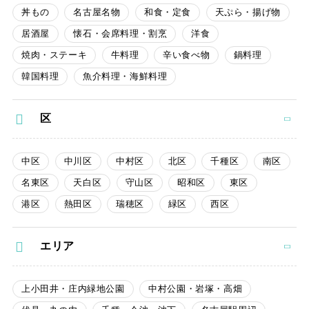
丼もの
名古屋名物
和食・定食
天ぷら・揚げ物
居酒屋
懐石・会席料理・割烹
洋食
焼肉・ステーキ
牛料理
辛い食べ物
鍋料理
韓国料理
魚介料理・海鮮料理
区
中区
中川区
中村区
北区
千種区
南区
名東区
天白区
守山区
昭和区
東区
港区
熱田区
瑞穂区
緑区
西区
エリア
上小田井・庄内緑地公園
中村公園・岩塚・高畑