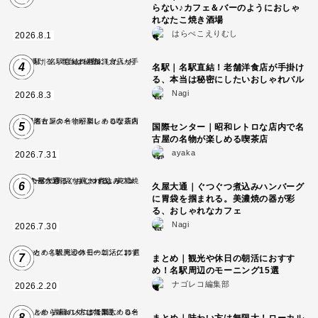
らない♪カフェ＆バーのようにおしゃ
れなたこ焼き酒場
はらぺこえりむし
2026.8.1
4
名駅｜名駅直結！老舗洋食店が手掛け
る、本当は秘密にしたいおしゃれバル
Nagi
2026.8.3
5
国際センター｜昭和レトロな店内で名
古屋の名物が楽しめる喫茶店
ayaka
2026.7.31
6
久屋大通｜ぐつぐつ煮込みハンバーグ
に胃袋を掴まれる。美濃焼の器が彩
る、おしゃれなカフェ
Nagi
2026.7.30
7
まとめ｜観光や休日の朝活におすす
め！名駅周辺のモーニング15選
ナゴレコ編集部
2026.2.20
8