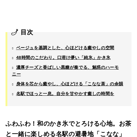
目次
ベージュを基調とした、心ほどける癒やしの空間
48時間のこだわり。口溶け儚い「純氷」かき氷
濃厚チーズと香ばしい黒糖が奏でる、魅惑のハーモ
ニー
身体を芯から癒やし、心ほどける「こなな茶」の余韻
名駅でほっと一息。自分を甘やかす癒しの時間を
ふわふわ！和のかき氷でとろける心地。お茶
と一緒に楽しめる名駅の避暑地「こなな」