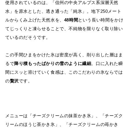
使用されているのは、「信州の中央アルプス系深層天然
水」を原水とした、透き通った「純氷」。地下250メート
ルからくみ上げた天然水を、
48時間
という長い時間をかけ
てじっくりと凍らせることで、不純物を限りなく取り除い
ているのだそうです。
この手間ひまをかけた氷は密度が高く、削り出した層はま
るで
降り積もったばかりの雪のように繊細
。口に入れた瞬
間にスッと溶けていく食感は、このこだわりの氷ならでは
の
贅沢
です。
メニューは「チーズクリームの抹茶かき氷」、「チーズク
リームのほうじ茶かき氷」、「チーズクリームの苺かき