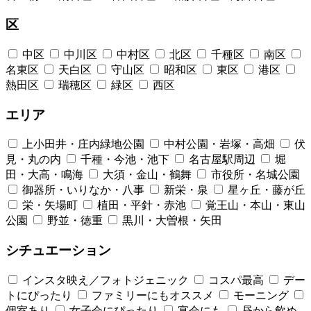
区
中区
中川区
中村区
北区
千種区
南区
名東区
天白区
守山区
昭和区
東区
港区
熱田区
瑞穂区
緑区
西区
エリア
上小田井・庄内緑地公園
中村公園・岩塚・高畑
伏
見・丸の内
千種・今池・池下
名古屋駅周辺
堀
田・大高・鳴海
大須・金山・鶴舞
市役所・名城公園
御器所・いりなか・八事
新栄・泉
星ヶ丘・藤が丘
栄・矢場町
植田・平針・赤池
覚王山・本山・東山
公園
野並・徳重
黒川・大曽根・矢田
シチュエーション
インスタ映え／フォトジェニック
コスパ最高
デー
トにぴったり
ファミリーにもオススメ
モーニング
個室あり
女子会にぴったり
宴会にも
昼から飲め