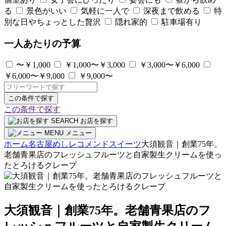
る
景色がいい
気軽に一人で
深夜まで飲める
特
別な日やちょっとした贅沢
隠れ家的
駐車場有り
一人あたりの予算
〜￥1,000
￥1,000〜￥3,000
￥3,000〜￥6,000
￥6,000〜￥9,000
￥9,000〜
この条件で探す
この条件で探す
SEARCH
お店を探す
MENU
メニュー
ホーム
名古屋めしレコメンド
スイーツ
大須観音｜創業75年。
老舗青果店のフレッシュフルーツと自家製生クリームを使っ
たとろけるクレープ
大須観音｜創業75年。老舗青果店のフ