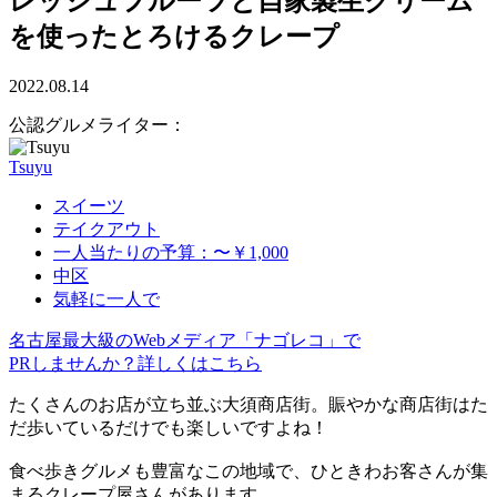
レッシュフルーツと自家製生クリーム
を使ったとろけるクレープ
2022.08.14
公認グルメライター：
Tsuyu
スイーツ
テイクアウト
一人当たりの予算：〜￥1,000
中区
気軽に一人で
名古屋最大級のWebメディア「ナゴレコ」で
PRしませんか？詳しくはこちら
たくさんのお店が立ち並ぶ大須商店街。賑やかな商店街はた
だ歩いているだけでも楽しいですよね！
食べ歩きグルメも豊富なこの地域で、ひときわお客さんが集
まるクレープ屋さんがあります。