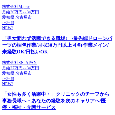
株式会社M-pros
月給30万円～34万円
愛知県 名古屋市
正社員
NEW!
「男女問わず活躍できる職場!」/最先端ドローンパ
ーツの梱包作業/月収30万円以上可/軽作業メイン/
未経験OK/日払いOK
株式会社SNJAPAN
月給27万円～34万円
愛知県 名古屋市
正社員
NEW!
「女性も多く活躍中・」クリニックのチーフから
事務長職へ・あなたの経験を次のキャリアへ/医
療・福祉・介護サービス