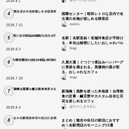
2026.8.1
4
国際センター｜昭和レトロな店内で名
古屋の名物が楽しめる喫茶店
ayaka
2026.7.31
5
名駅｜名駅直結！老舗洋食店が手掛け
る、本当は秘密にしたいおしゃれバル
Nagi
2026.8.3
6
久屋大通｜ぐつぐつ煮込みハンバーグ
に胃袋を掴まれる。美濃焼の器が彩
る、おしゃれなカフェ
Nagi
2026.7.30
7
新瑞橋｜黒酢を使った本格派！台湾朝
食の定番・鹹豆漿やカスタム自在な豆
花を楽しめるカフェ
はらぺこえりむし
2026.8.4
8
まとめ｜観光や休日の朝活におすす
め！名駅周辺のモーニング15選