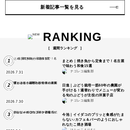
新着記事一覧を見る
RANKING
週間ランキング
1
まとめ｜焼き魚から定食まで！名古屋
で味わう和食15選
ナゴレコ編集部
2026.7.31
2
日進｜ぶどう栽培一筋60年の農園が
手がける！週替わりでメニューが変わ
る旬のぶどうが主役の洋菓子店
ナゴレコ編集部
2026.7.30
3
今池｜イイダコのプリッと食感がたま
らない♪カフェ＆バーのようにおしゃ
れなたこ焼き酒場
はらぺこえりむし