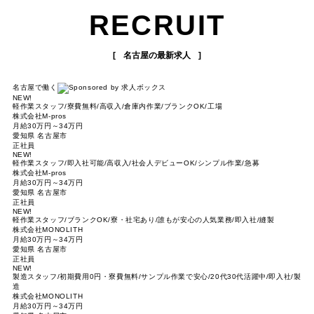
RECRUIT
名古屋の最新求人
名古屋で働く
NEW!
軽作業スタッフ/寮費無料/高収入/倉庫内作業/ブランクOK/工場
株式会社M-pros
月給30万円～34万円
愛知県 名古屋市
正社員
NEW!
軽作業スタッフ/即入社可能/高収入/社会人デビューOK/シンプル作業/急募
株式会社M-pros
月給30万円～34万円
愛知県 名古屋市
正社員
NEW!
軽作業スタッフ/ブランクOK/寮・社宅あり/誰もが安心の人気業務/即入社/縫製
株式会社MONOLITH
月給30万円～34万円
愛知県 名古屋市
正社員
NEW!
製造スタッフ/初期費用0円・寮費無料/サンプル作業で安心/20代30代活躍中/即入社/製
造
株式会社MONOLITH
月給30万円～34万円