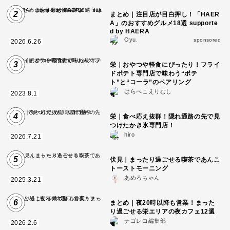
2
まとめ｜注目店が目白押し！「HAER
A」のおすすめグルメ18選 supporte
d by HAERA
Oyu.
sponsored
2026.6.26
3
栄｜おやつや軽食にぴったり！フライ
ドポテト専門店で味わう“ポテ
ト”と“コーラ”のペアリング
はらぺこえりむし
2023.8.1
4
栄｜食べ応え抜群！隠れ通路の先で見
つけたかき氷専門店！
hiro
2026.7.21
5
伏見｜まったり過ごせる喫茶であんこ
トーストモーニング
あめろちゃん
2025.3.21
6
まとめ｜夜20時以降も営業！まった
り過ごせる栄エリアの夜カフェ12選
ナゴレコ編集部
2026.2.6