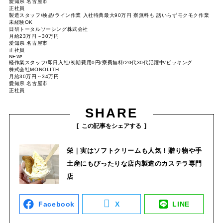
愛知県 名古屋市
正社員
製造スタッフ/検品/ライン作業 入社特典最大90万円 寮無料も 話いらずモクモク作業
未経験OK
日研トータルソーシング株式会社
月給23万円～30万円
愛知県 名古屋市
正社員
NEW!
軽作業スタッフ/即日入社/初期費用0円/寮費無料/20代30代活躍中/ピッキング
株式会社MONOLITH
月給30万円～34万円
愛知県 名古屋市
正社員
SHARE
この記事をシェアする
栄｜実はソフトクリームも人気！贈り物や手
土産にもぴったりな店内製造のカステラ専門
店
Facebook
X
LINE