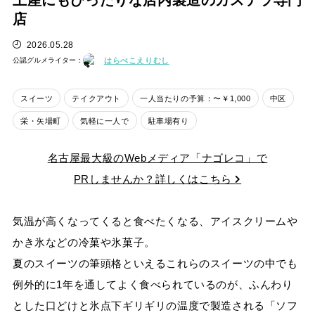
土産にもぴったりな店内製造のカステラ専門
店
2026.05.28
はらぺこえりむし
公認グルメライター：
スイーツ
テイクアウト
一人当たりの予算：〜￥1,000
中区
栄・矢場町
気軽に一人で
駐車場有り
名古屋最大級のWebメディア「ナゴレコ」で
PRしませんか？詳しくはこちら
気温が高くなってくると食べたくなる、アイスクリームや
かき氷などの冷菓や氷菓子。
夏のスイーツの筆頭格といえるこれらのスイーツの中でも
例外的に1年を通してよく食べられているのが、ふんわり
とした口どけと氷点下ギリギリの温度で製造される「ソフ