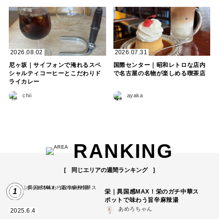
2026.08.02
2026.07.31
尼ヶ坂｜サイフォンで淹れるスペ
国際センター｜昭和レトロな店内
シャルティコーヒーとこだわりド
で名古屋の名物が楽しめる喫茶店
ライカレー
chii
ayaka
RANKING
同じエリアの週間ランキング
1
栄｜異国感MAX！栄のガチ中華ス
ポットで味わう旨辛麻辣湯
あめろちゃん
2025.6.4