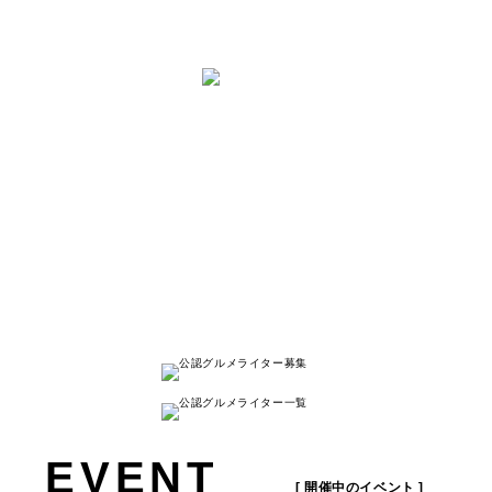
と は
ナゴレコはその名の通り、
名古屋人が本当に美味しい名古屋のお店を
紹介する
キュレーションメディアです。
詳しく見る
EVENT
[ 開催中のイベント ]