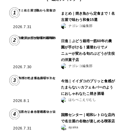
1
まとめ｜焼き魚から定食まで！名
古屋で味わう和食15選
ナゴレコ編集部
2026.7.31
2
日進｜ぶどう栽培一筋60年の農
園が手がける！週替わりでメ
ニューが変わる旬のぶどうが主役
の洋菓子店
ナゴレコ編集部
2026.7.30
3
今池｜イイダコのプリッと食感が
たまらない♪カフェ＆バーのよう
におしゃれなたこ焼き酒場
はらぺこえりむし
2026.8.1
4
国際センター｜昭和レトロな店内
で名古屋の名物が楽しめる喫茶店
ayaka
2026.7.31