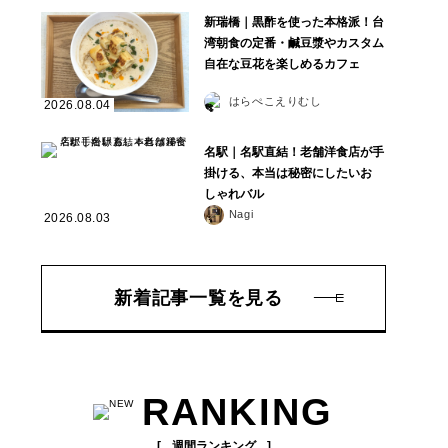
新瑞橋｜黒酢を使った本格派！台
湾朝食の定番・鹹豆漿やカスタム
自在な豆花を楽しめるカフェ
はらぺこえりむし
2026.08.04
名駅｜名駅直結！老舗洋食店が手
掛ける、本当は秘密にしたいお
しゃれバル
Nagi
2026.08.03
新着記事一覧を見る
RANKING
週間ランキング