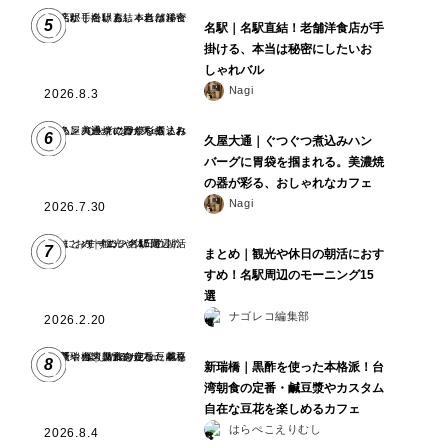
5
名駅｜名駅直結！老舗洋食店が手
掛ける、本当は秘密にしたいお
しゃれバル
Nagi
2026.8.3
6
久屋大通｜ぐつぐつ煮込みハン
バーグに胃袋を掴まれる。美濃焼
の器が彩る、おしゃれなカフェ
Nagi
2026.7.30
7
まとめ｜観光や休日の朝活におす
すめ！名駅周辺のモーニング15
選
ナゴレコ編集部
2026.2.20
8
新瑞橋｜黒酢を使った本格派！台
湾朝食の定番・鹹豆漿やカスタム
自在な豆花を楽しめるカフェ
はらぺこえりむし
2026.8.4