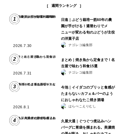
週間ランキング
1
日進｜ぶどう栽培一筋60年の農
園が手がける！週替わりでメ
ニューが変わる旬のぶどうが主役
の洋菓子店
ナゴレコ編集部
2026.7.30
2
まとめ｜焼き魚から定食まで！名
古屋で味わう和食15選
ナゴレコ編集部
2026.7.31
3
今池｜イイダコのプリッと食感が
たまらない♪カフェ＆バーのよう
におしゃれなたこ焼き酒場
はらぺこえりむし
2026.8.1
4
久屋大通｜ぐつぐつ煮込みハン
バーグに胃袋を掴まれる。美濃焼
の器が彩る、おしゃれなカフェ