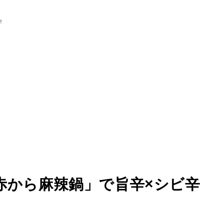
赤から麻辣鍋」で旨辛×シビ辛