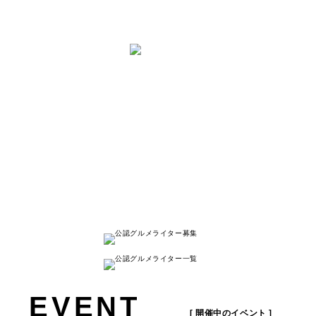
と は
ナゴレコはその名の通り、
名古屋人が本当に美味しい名古屋のお店を
紹介する
キュレーションメディアです。
詳しく見る
EVENT
[ 開催中のイベント ]